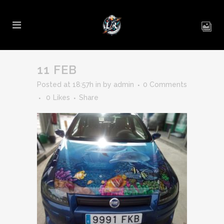
11 FEB
Posted at 18:57h
in
by
admin
0 Comments
0
Likes
Share