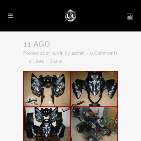
11 AGO
Posted at 23:31h
in
by
admin
0 Comments
0
Likes
Share