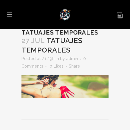
TATUAJES TEMPORALES
27 JUL
TATUAJES
TEMPORALES
Posted at 21:29h
in
by
admin
0
Comments
0
Likes
Share