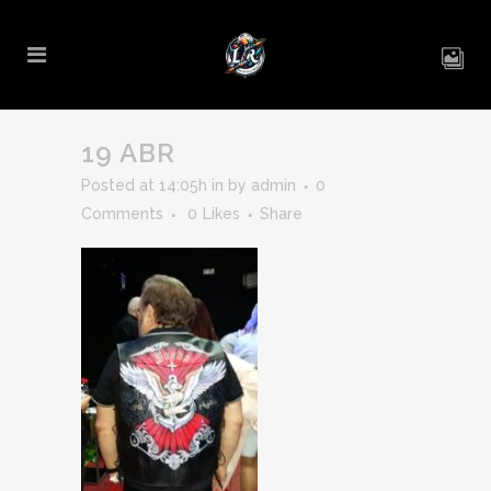
19 ABR
Posted at 14:05h
in
by
admin
0
Comments
0
Likes
Share